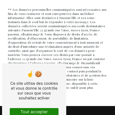
** Les données personnelles communiquées sont nécessaires aux
fins de vous contacter et sont enregistrées dans un fichier
informatisé. Elles sont destinées à Passion'Elle et ses sous-
traitants dans le seul but de répondre à votre message. Les
données collectées seront communiquées aux seuls destinataires
suivants: Passion'Elle 22 grande rue Vaise, 69009 Lyon, France
passion_elle@orange.fr. Vous disposez de droits d’accès, de
rectification, d’effacement, de portabilité, de limitation,
d’opposition, de retrait de votre consentement à tout moment et
du droit d’introduire une réclamation auprès d’une autorité de
contrôle, ainsi que d’organiser le sort de vos données post-
mortem. Vous pouvez exercer ces droits par voie postale à
l'adresse 22 grande rue Vaise, 69009 Lyon, France ou par courrier
électronique à l'adresse passion_elle@orange.fr. Un justificatif
d'identité pourra vous être demandé. Nous conservons vos
données pendant la période de prise de contact puis pendant la
durée de prescription légale aux fins probatoires et de gestion des
contentieux. Vous avez le droit de vous inscrire sur la liste
Ce site utilise des cookies
d'opposition au démarchage téléphonique, disponible à cette
adresse:
Bloctel.gouv.fr
. Consultez le site cnil.fr pour plus
et vous donne le contrôle
d’informations sur vos droits.
sur ceux que vous
souhaitez activer
Tout accepter